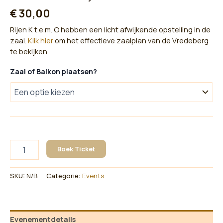
€
30,00
Rijen K t.e.m. O hebben een licht afwijkende opstelling in de
zaal.
Klik hier
om het effectieve zaalplan van de Vredeberg
te bekijken.
Zaal of Balkon plaatsen?
Ellis
Boek Ticket
&
Doran
-
SKU:
N/B
Categorie:
Events
Eindejaarsconcert
aantal
Evenementdetails